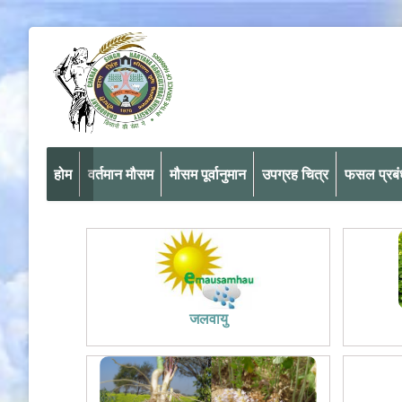
होम
वर्तमान मौसम
मौसम पूर्वानुमान
उपग्रह चित्र
फसल प्रब
जलवायु