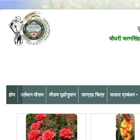
क
चौधरी चरणसिंह 
होम
वर्तमान मौसम
मौसम पूर्वानुमान
उपग्रह चित्र
फसल प्रबंधन