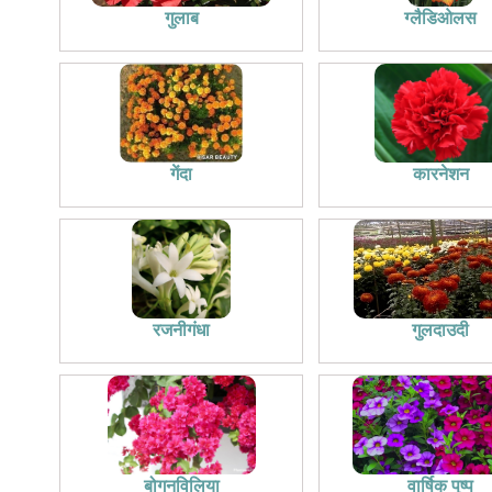
गुलाब
ग्लैडिओलस
गेंदा
कारनेशन
रजनीगंधा
गुलदाउदी
बोगनविलिया
वार्षिक पुष्प