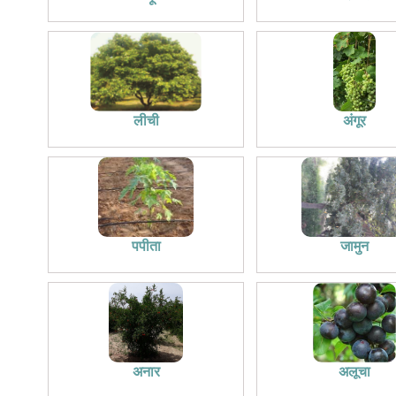
लीची
अंगूर
पपीता
जामुन
अनार
अलूचा