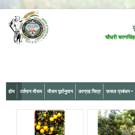
क
चौधरी चरणसिंह 
होम
वर्तमान मौसम
मौसम पूर्वानुमान
उपग्रह चित्र
फसल प्रबंधन