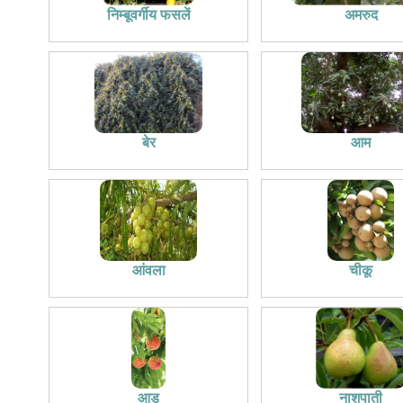
निम्बूवर्गीय फसलें
अमरुद
बेर
आम
आंवला
चीकू
आड़ू
नाशपाती