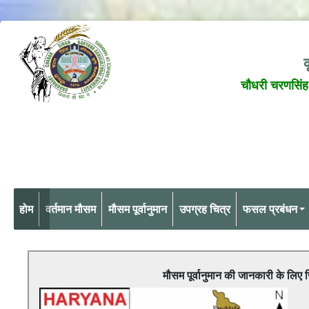
क
चौधरी चरणसिंह 
होम
वर्तमान मौसम
मौसम पूर्वानुमान
उपग्रह चित्र
फसल प्रबंधन