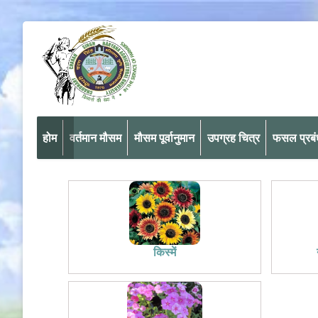
होम
वर्तमान मौसम
मौसम पूर्वानुमान
उपग्रह चित्र
फसल प्रब
किस्में