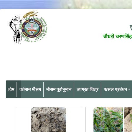
क
चौधरी चरणसिंह 
होम
वर्तमान मौसम
मौसम पूर्वानुमान
उपग्रह चित्र
फसल प्रबंधन