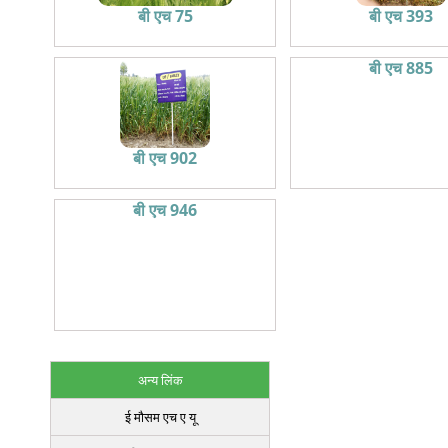
बी एच 75
बी एच 393
बी एच 885
बी एच 902
बी एच 946
अन्य लिंक
ई मौसम एच ए यू