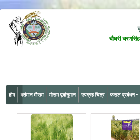
क
चौधरी चरणसिंह 
होम
वर्तमान मौसम
मौसम पूर्वानुमान
उपग्रह चित्र
फसल प्रबंधन