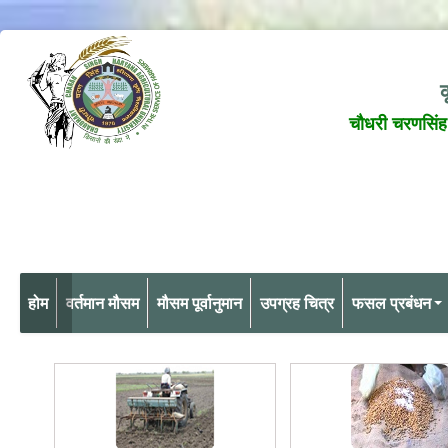
क
चौधरी चरणसिंह 
होम
वर्तमान मौसम
मौसम पूर्वानुमान
उपग्रह चित्र
फसल प्रबंधन